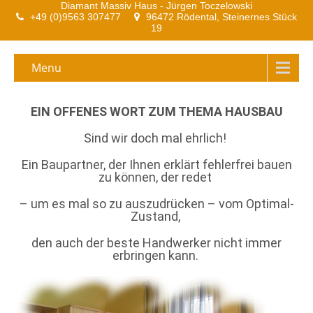
Diamant Massiv Haus - Jürgen Toczelowski
+49 (0)9563 307477
96472 Rödental, Steinernes Stück
19
Menu
EIN OFFENES WORT ZUM THEMA HAUSBAU
Sind wir doch mal ehrlich!
Ein Baupartner, der Ihnen erklärt fehlerfrei bauen
zu können, der redet
– um es mal so zu auszudrücken – vom Optimal-
Zustand,
den auch der beste Handwerker nicht immer
erbringen kann.