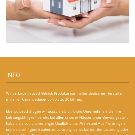
INFO
Wir verbauen ausschließlich Produkte namhafter deutscher Hersteller
mit einer Garantiedauer von bis zu 30 Jahren.
Ebenso beschäftigen wir ausschließlich lokale Unternehmen, die Ihre
Leistungsfähigkeit bereits bei allen unserer Häuser unter Beweis gestellt
haben, die von uns verlangte Qualität ohne „Wenn und Aber“ erbringen
und eine sehr gute Bauherrenberatung, sei es bei der Bemusterung oder