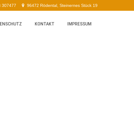
3 307477
96472 Rödental, Steinernes Stück 19
ENSCHUTZ
KONTAKT
IMPRESSUM